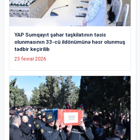
YAP Sumqayıt şəhər təşkilatının təsis
olunmasının 33-cü ildönümünə həsr olunmuş
tədbir keçirilib
23 fevral 2026