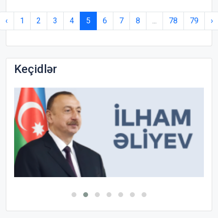
‹
1
2
3
4
5
6
7
8
...
78
79
›
Keçidlər