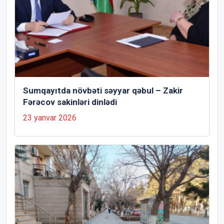
Sumqayıtda növbəti səyyar qəbul – Zakir
Fərəcov sakinləri dinlədi
23 yanvar 2026