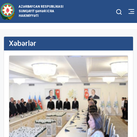
AZƏRBAYCAN RESPUBLIKASI
SUMQAYIT ŞƏHƏR İCRA
HAKIMIYYƏTI
Xəbərlər