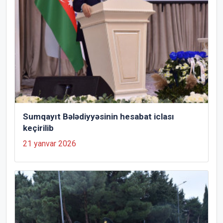
Sumqayıt Bələdiyyəsinin hesabat iclası
keçirilib
21 yanvar 2026