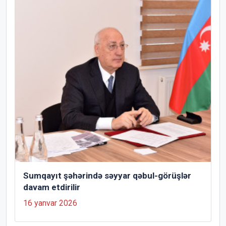
Sumqayıt şəhərində səyyar qəbul-görüşlər
davam etdirilir
16 yanvar 2026