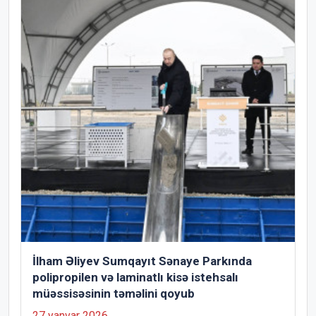
İlham Əliyev Sumqayıt Sənaye Parkında
polipropilen və laminatlı kisə istehsalı
müəssisəsinin təməlini qoyub
27 yanvar 2026