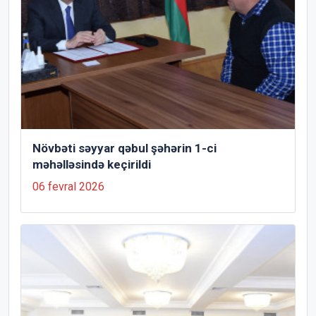
Növbəti səyyar qəbul şəhərin 1-ci
məhəlləsində keçirildi
06 fevral 2026